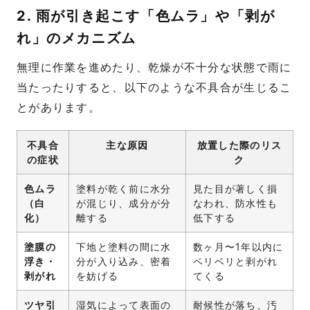
2. 雨が引き起こす「色ムラ」や「剥が
れ」のメカニズム
無理に作業を進めたり、乾燥が不十分な状態で雨に
当たったりすると、以下のような不具合が生じるこ
とがあります。
不具合
主な原因
放置した際のリス
の症状
ク
色ムラ
塗料が乾く前に水分
見た目が著しく損
（白
が混じり、成分が分
なわれ、防水性も
化）
離する
低下する
塗膜の
下地と塗料の間に水
数ヶ月〜1年以内に
浮き・
分が入り込み、密着
ベリベリと剥がれ
剥がれ
を妨げる
てくる
ツヤ引
湿気によって表面の
耐候性が落ち、汚