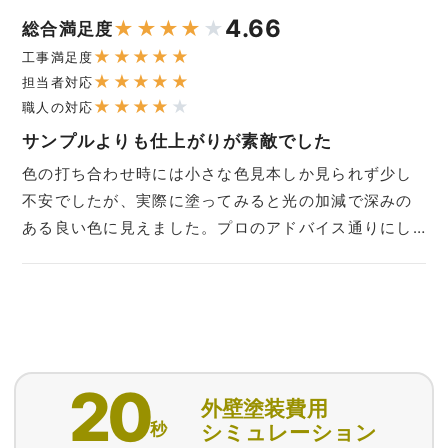
4.66
★
★
★
★
★
総合満足度
★
★
★
★
★
工事満足度
★
★
★
★
★
担当者対応
★
★
★
★
★
職人の対応
サンプルよりも仕上がりが素敵でした
色の打ち合わせ時には小さな色見本しか見られず少し
不安でしたが、実際に塗ってみると光の加減で深みの
ある良い色に見えました。プロのアドバイス通りにし…
20
外壁塗装費用
秒
シミュレーション
匿名