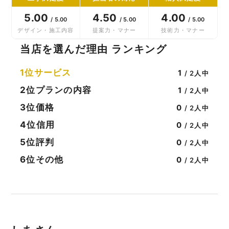
5.00
4.50
4.00
/ 5.00
/ 5.00
/ 5.00
デザイン・施工内容
提案力・マナー
技術力・マナー
当店を選んだ理由 ランキング
1位
サービス
1
/ 2人中
2位
プランの内容
1
/ 2人中
3位
価格
0
/ 2人中
4位
信用
0
/ 2人中
5位
評判
0
/ 2人中
6位
その他
0
/ 2人中