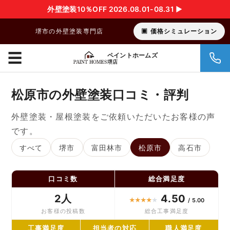
外壁塗装10％OFF 2026.08.01-08.31 ▶︎
堺市の外壁塗装専門店
価格シミュレーション
☰
ペイントホームズ
堺店
松原市の外壁塗装口コミ・評判
外壁塗装・屋根塗装をご依頼いただいたお客様の声
です。
すべて
堺市
富田林市
松原市
高石市
口コミ数
総合満足度
2人
4.50
★
★
★
★
★
/ 5.00
お客様の投稿数
総合工事満足度
工事満足度
担当者の対応
職人満足度