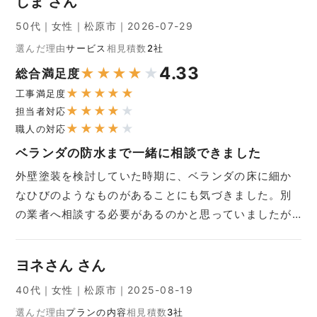
しま さん
50代｜女性｜松原市｜2026-07-29
選んだ理由
サービス
相見積数
2社
4.33
★
★
★
★
★
総合満足度
★
★
★
★
★
工事満足度
★
★
★
★
★
担当者対応
★
★
★
★
★
職人の対応
ベランダの防水まで一緒に相談できました
外壁塗装を検討していた時期に、ベランダの床に細か
なひびのようなものがあることにも気づきました。別
の業者へ相談する必要があるのかと思っていましたが…
ヨネさん さん
40代｜女性｜松原市｜2025-08-19
選んだ理由
プランの内容
相見積数
3社